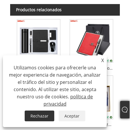
Productos relacionados
X
Utilizamos cookies para ofrecerle una
Set de regalo para cuaderno corporativo
Set de regalo con bolígrafo y cuaderno
mejor experiencia de navegación, analizar
el tráfico del sitio y personalizar el
contenido. Al utilizar este sitio, acepta
nuestro uso de cookies.
política de
privacidad
Rechazar
Aceptar
Set de regalo empresarial con paraguas, termo, bolígrafo, cuaderno
Set de regalo de taza de vacío para cuaderno y bolígrafo de lujo